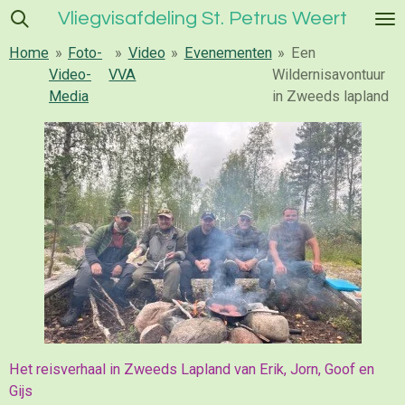
Vliegvisafdeling St. Petrus Weert
Ga
direct
Home
»
Foto-
»
Video
»
Evenementen
»
Een
naar
Video-
VVA
Wildernisavontuur
de
Media
in Zweeds lapland
hoofdinhoud
Het reisverhaal in Zweeds Lapland van Erik, Jorn, Goof en
Gijs