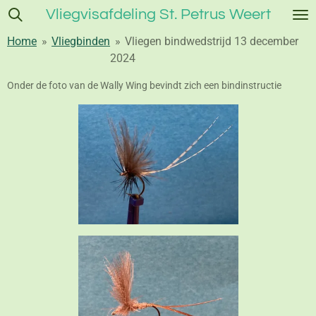
Vliegvisafdeling St. Petrus Weert
Ga
direct
Home
»
Vliegbinden
»
Vliegen bindwedstrijd 13 december
naar
2024
de
hoofdinhoud
Onder de foto van de Wally Wing bevindt zich een bindinstructie