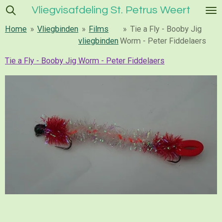
Vliegvisafdeling St. Petrus Weert
Ga
direct
Home
»
Vliegbinden
»
Films
»
Tie a Fly - Booby Jig
naar
vliegbinden
Worm - Peter Fiddelaers
de
hoofdinhoud
Tie a Fly - Booby Jig Worm - Peter Fiddelaers